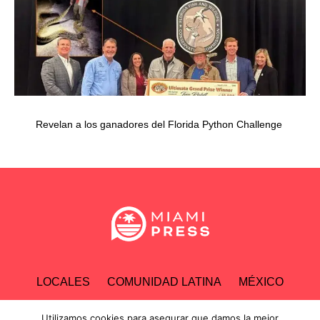
Revelan a los ganadores del Florida Python Challenge
LOCALES
COMUNIDAD LATINA
MÉXICO
ESPECTÁCULOS
TECNOLOGÍA
ECONOMÍA
Utilizamos cookies para asegurar que damos la mejor