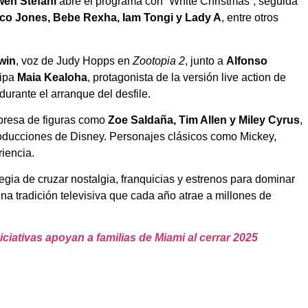
en Stefani
abre el programa con “White Christmas”, seguida
oco Jones, Bebe Rexha, Iam Tongi y Lady A
, entre otros
win
, voz de Judy Hopps en
Zootopia 2
, junto a
Alfonso
cipa
Maia Kealoha
, protagonista de la versión live action de
rante el arranque del desfile.
rpresa de figuras como
Zoe Saldaña, Tim Allen y Miley Cyrus
,
ducciones de Disney. Personajes clásicos como Mickey,
iencia.
egia de cruzar nostalgia, franquicias y estrenos para dominar
a tradición televisiva que cada año atrae a millones de
niciativas apoyan a familias de Miami al cerrar 2025