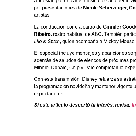
Apuestan por un cartel musical de alto perfil.
Gw
por presentaciones de
Nicole Scherzinger, C
artistas.
La conducción corre a cargo de
Ginnifer Good
Ribeiro
, rostro habitual de ABC. También parti
Lilo & Stitch
, quien acompaña a Mickey Mouse du
El especial incluye mensajes y apariciones so
además de saludos de elencos de próximas pro
Minnie, Donald, Chip y Dale completan la exper
Con esta transmisión, Disney refuerza su estrat
la programación navideña y mantener vigente un
espectadores.
Si este artículo despertó tu interés, revisa:
I