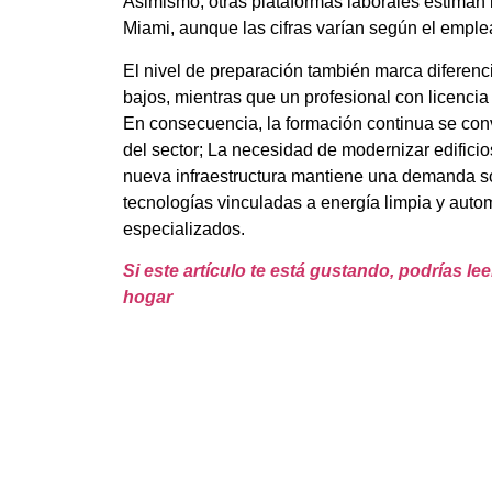
Asimismo, otras plataformas laborales estiman
Miami, aunque las cifras varían según el emplead
El nivel de preparación también marca diferen
bajos, mientras que un profesional con licenc
En consecuencia, la formación continua se con
del sector; La necesidad de modernizar edificios
nueva infraestructura mantiene una demanda so
tecnologías vinculadas a energía limpia y aut
especializados.
Si este artículo te está gustando, podrías l
hogar